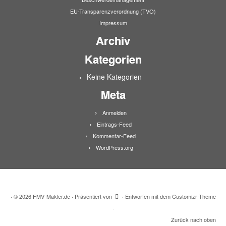
EU-Transparenzverordnung (TVO)
Impressum
Archiv
Kategorien
Keine Kategorien
Meta
Anmelden
Eintrags-Feed
Kommentar-Feed
WordPress.org
·
© 2026
FMV-Makler.de
·
Präsentiert von
·
Entworfen mit dem
Customizr-Theme
·
Zurück nach oben